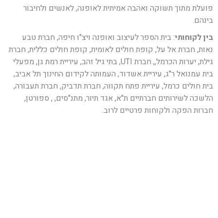
פועלת מתוך תשוקה ואהבה אמיתית לאופנה, לאנשים ולחיבור
בינהם.
בין לקוחותי
: בית הספר לעיצוב ואופנה ויצ"ו חיפה, חברת טבע
נאות, חברת אל על, קופת חולים לאומית, קופת חולים כללית, חברת
גילת, יערות הכרמל,, חברת UTI, בתי גיל זהב, עיריית רמת גן, מפעלי
בית עמנואל ר"ג, עיריית אשדוד, העמותה לקידום החינוך תל אביב,
בית חולים כרמל, עיריית פתח תקווה, חברת תדביק, חברת תעבורה,
הלשכה לשירותים חברתיים ת"א, אגד תיור, מתנ"סים, , ספורטן,
חברות הפקה ולקוחות פרטיים לרוב.