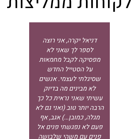
לקוחות ממליצות
דניאל יקרה, אני רוצה
דניאל, 
לספר לך שאני לא
מסיבוב
מפסיקה לקבל מחמאות
מעבר ל
על הסטייל החדש
משהו רך
שסיגלתי לעצמי. אנשים
מאד ובא
לא מבינים מה בדיוק
הדברי
עשיתי שאני נראית כל כך
הטיפים 
הרבה יותר טוב (ואני גם לא
כבר למח
מגלה, כמובן...) אגב, אף
לי הרבה
פעם לא נפגשתי פנים אל
וליצירתיו
פנים עם משהי שלבושה
להגיד