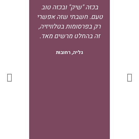
בכזה "שיק" ובכזה טוב
שעשית לי
טעם. חשבתי שזה אפשרי
יותר סק
רק בפרסומות בטלוויזיה,
יותר ב
זה בהחלט מרשים מאד.
חשבתי 
תודה על 
גליה, רחובות
אשמח ל
ולקבל
וטיפים.
מ
שר