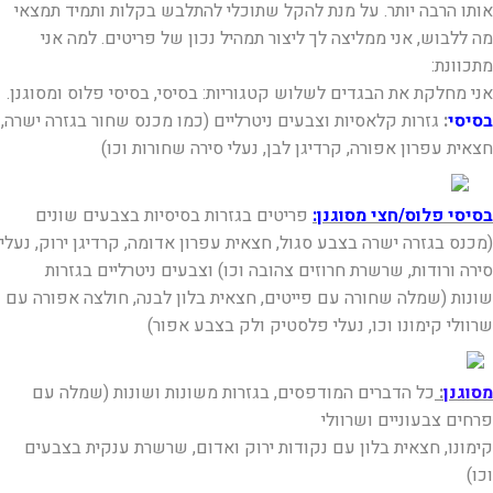
אותו הרבה יותר. על מנת להקל שתוכלי להתלבש בקלות ותמיד תמצאי
מה ללבוש, אני ממליצה לך ליצור תמהיל נכון של פריטים. למה אני
מתכוונת:
אני מחלקת את הבגדים לשלוש קטגוריות: בסיסי, בסיסי פלוס ומסוגנן.
בסיסי
:
גזרות קלאסיות וצבעים ניטרליים (כמו מכנס שחור בגזרה ישרה,
חצאית עפרון אפורה, קרדיגן לבן, נעלי סירה שחורות וכו)
בסיסי פלוס/חצי מסוגנן:
פריטים בגזרות בסיסיות בצבעים שונים
(מכנס בגזרה ישרה בצבע סגול, חצאית עפרון אדומה, קרדיגן ירוק, נעלי
סירה ורודות, שרשרת חרוזים צהובה וכו) וצבעים ניטרליים בגזרות
שונות (שמלה שחורה עם פייטים, חצאית בלון לבנה, חולצה אפורה עם
שרוולי קימונו וכו, נעלי פלסטיק ולק בצבע אפור)
מסוגנן
:
כל הדברים המודפסים, בגזרות משונות ושונות (שמלה עם
פרחים צבעוניים ושרוולי
קימונו, חצאית בלון עם נקודות ירוק ואדום, שרשרת ענקית בצבעים
וכו)