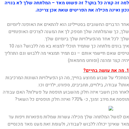
למה זה קורה כל בוקר?
זה פשוט מאד – המלתחה שלך לא בנויה
נכון ואינה מכילה את הפריטים שאת אכן צריכה.
אחד הדברים החשובים בסטיילינג הוא להתאים את האופנה ליומיום
שלך, כך שהמלתחה שלך תספק לך את המענה לצרכים האופנתיים
שלך: לכל אחד מהפעילויות שלך ביומיום שלך.
איך בונים מלתחה כך שתמיד תוכלי למצוא בא מה ללבוש? הנה 10
טיפים שאם תיישמי אותם – גם תמיד תמצאי מה ללבוש וגם התהליך
יהיה קצר ומהנה (וסוחט מחמאות)
1. מה את עושה בחיים?
הסתכלי על שבוע ממוצע בחייך, מה הן הפעילויות השונות המרכיבות
אותו? עבודה, בילויים, תחביבים, ספורט, ילדים וכו.
לאחר מכן חשבי איזה חלק מהשבוע תופסת על פעילות? האם עבודה
תופסת את מירב זמנך, כ- 70%? ואיזה חלק תופסים כל השאר?
אם למשל המלתחה שלך מכילה עשרות שמלות מפוארות ויפות עד
מאד שאינך יכולה ללבוש לעבודה, ולעומת זאת מעט מאד מכנסיים