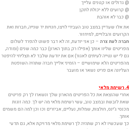
@ גדולים או קטנים עלייך
@ קרועים ללא יכולת לתקן
@ כבר לא אוהבת
את אלו שעדיין במצב טוב העבירי לויצו, חנויות יד שנייה, חברות ואת
הקרועים והבלויים, למיחזור.
חברה לעת צרה
– כן אני יודעת, זה לא דבר פשוט להפרד לשלום
מפריטים שליוו אותך (אפילו רק בתוך הארון) כבר כמה שנים (ומודה,
גם לי יש נטייה לעיתים לאגור) אם את יודעת שלבד לא תצליחי להיפטר
מהפריטים הלא שימושיים – הזמיני אלייך חברה שתהיה השופטת
העליונה אם פריט נשאר או מועבר
.
4. רשימת מלאי
אחרי שהוצאת את כל הפריטים מהארון שלך ונשארו לך רק פריטים
שאת לובשת ובמצב טוב, עשי רשימת מלאי מה יש לך. כמה זוגות
מכנסי ג'ינס, חולצות, שמלות, נעליים, אביזרים וכו וכן למה הם משמים
אותך.
כך שעכשיו לא רק שתהיה לך רשימת מלאי מדויקת אלא, גם תדעי