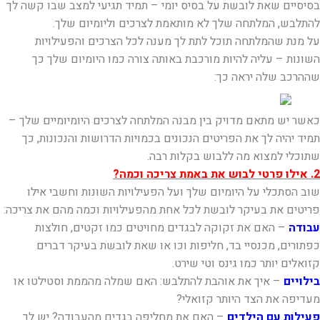
בסיסיים שאת לובשת על בסיס יומי – תמיד תגיעי למצב שבו קשה לך
להתלבש, המלתחה שלך לא מותאמת לצרכים וליומיום שלך.
על מנת שהמלתחה תוכל לתת לך מענה לכל הצרכים והפעילויות
השונות – עליה להיות מורכבת באותה צורה כמו היומיום שלך כך
שההרכב שלה יראה כך:
כאשר יש מתאם מדויק בין מבנה המלתחה לצרכים היומיומיים שלך –
תמיד יהיה לך את הפריטים הנכונים בכמויות הדרושות והנכונות, כך
שתוכלי למצוא מה ללבוש בקלות רבה.
2. אילו פרטי לבוש את באמת צריכה וכמה?
שוב הסתכלי על היומיום שלך ועל הפעילויות השונות וחשבי אילו
פריטים את בעיקר לובשת לכל אחת מהפעילויות וכמה מהם את צריכה:
עבודה
– האם את זקוקה לבגדים מחויטים כמו זקטים, חולצות
כפתורים, מכנסיי בד, חליפות וכו או שאת לובשת בעיקר דברים
קזואלים יותר כמו גינס וטי שירט.
בילויים
– איך את אוהבת להתלבש: האם שמלה מהממת וסטילטו או
מעדיפה את הצד היותר קזואלי?
פעילות עם הילדים
– האם את מחליפה בגדים מהעבודה? יש לך