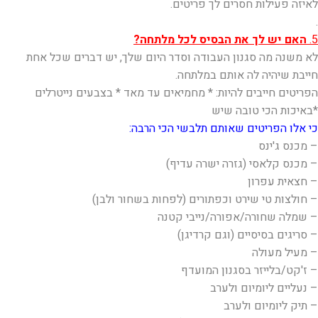
לאיזה פעילות חסרים לך פריטים.
.
5.
האם יש לך את הבסיס לכל מלתחה?
לא משנה מה סגנון העבודה וסדר היום שלך, יש דברים שכל אחת
חייבת שיהיה לה אותם במלתחה.
הפריטים חייבים להיות: * מחמיאים עד מאד * בצבעים נייטרלים
*באיכות הכי טובה שיש
כי אלו הפריטים שאותם תלבשי הכי הרבה:
– מכנס ג'ינס
– מכנס קלאסי (גזרה ישרה עדיף)
– חצאית עפרון
– חולצות טי שירט וכפתורים (לפחות בשחור ולבן)
– שמלה שחורה/אפורה/נייבי קטנה
– סריגים בסיסיים (וגם קרדיגן)
– מעיל מעולה
– ז'קט/בלייזר בסגנון המועדף
– נעליים ליומיום ולערב
– תיק ליומיום ולערב