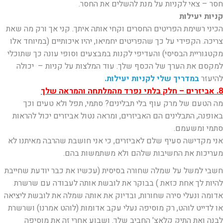
חסר – צאי לקניות על מנת להשלים את החסר.
קניות יעילות
הכיני רשימת הפריטים החסרים וקחי אותה איתך. קני אך ורק מה שאת
צריכה. הקפידי על כך שהפריטים יחמיאו, יהיו איכותיים (במיוחד אלו
מקטגוריית הבסיסי) והעדיפי לקנות במבצעים וסופי עונה כך שתוכלי
למקסם את הערך של הכסף שלך. עוד המלצות על קניות – יכולה
להיעזר
במדריך שלי לקניות יעילות.
8. אביזרים – חלק בלתי נפרד מהמלתחה והמראה שלך
מה הטעם של מרק עוף בלי תבלינים? סתמי, תפל ולא טעים וכך
באופנה, התבלינים הם האביזרים, ומראה נטול אביזרים יכול להראות
סתמי ומשעמם.
אני מקדישה סעיף שלם לאביזרים, כי אני חושבת שהרבה מאיתנו לא
מעריכות את החשיבות שלהם ולא משתמשות בהם.
חשבי למשל על שמלה שחורה בסיסית (עכשיו את כבר יודעת שחייבת
להיות לך אחת כזאת ) בבוקר את לובשת אותה לעבודה עם שרשרת
אדומה ונעלי סירה שחורות, ובדיוק את אותה שמלה את לובשת ליציאה
או לדייט לוהט, רק מוסיפה נעלי עקב אדומות (לוהט אמרנו) ושרשרת
לבנה ואת התיק קלאצ' החביב שלך. ושבוע אחרי זה את מוסיפה