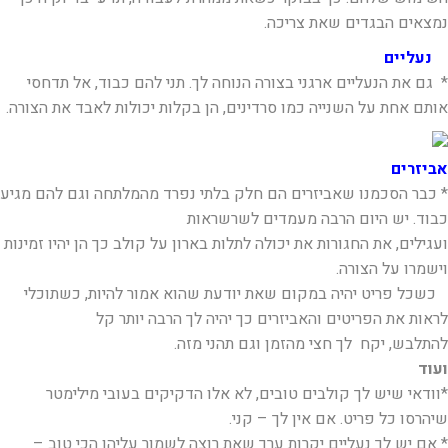
נמצאים הבגדים שאת צריכה.
נעליים
* גם את הנעליים ארגני בצורה הנוחה לך. תני להם כבוד, אל תדחסי
אותם אחת על השנייה כמו סרדינים, הן בקלות יכולות לאבד את הצורה.
אביזרים
* כבר הסכמנו שאביזרים הם חלק בלתי נפרד מהמלתחה וגם להם מגיע
כבוד. יש היום הרבה מעמדים לשרשראות
ועגילים, את החגורות את יכולה לתלות בארון על קולב כך הן יהיו זמינות
וישמרו על הצורה.
כשכל פריט יהיה במקום שאת יודעת שהוא אמור להיות, כשתוכלי
לראות את הפריטים והאביזרים כך יהיה לך הרבה יותר קל
להתלבש, יקח לך חצי מהזמן וגם תהני מזה.
ועוד
*וודאי שיש לך קולבים טובים, לא אלו הדקיקים בעובי מילימטר
שיהרסו כל פריט. אם אין לך – קני.
* אם יש לך נעליים יקרות ערך שאת רוצה לשמור עליהן הכי טוב –