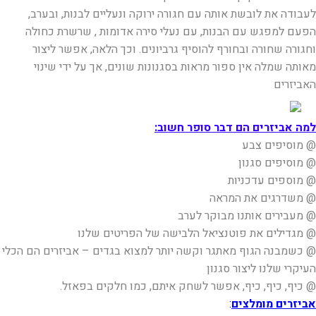
לעבודה את לובשת אותה עם חגורה ירוקה ונעליים לבנות, ובערב,
הפעם למפגש עם הבנות, עם נעלי סירה אדומות , שרשרת כחולה
וחגורה שחורה ובחורף להוסיף גרביונים. וכך הלאה, אפשר ליצור
מאותה שמלה אין ספור מראות בסגנונות שונים, אך על ידי שינוי
האביזרים
למה אביזרים הם דבר סופר חשוב:
@ מוסיפים צבע
@ מוסיפים סגנון
@ מוספים עדכניות
@ משדרגים את המראה
@ מעבירים אותנו מבוקר לערב
@ מגדילים את פוטנציאל הלבישה של הפריטים שלנו
@ כשמבנה הגוף מאתגר וקשה יותר למצוא בגדים – אביזרים הם הכלי
העיקרי שלנו ליצור סגנון
@ כיף, כיף, כיף, אפשר לשחק איתם, כמו חלקים בפאזל.
אביזרים מומלצים
: