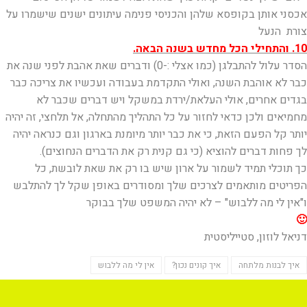
אכסני אותן בקופסא שלהן והכניסי פנימה עיתונים ישנים שישמרו על
צורת הנעל
10. והתחילי הכל מחדש בשנה הבאה.
הסדר עלול להתבלגן (כמו אצלי :-0) ודברים שאת אהבת לפני שנה את
כבר לא אוהבת השנה, ואולי התקדמת בעבודה ועכשיו את צריכה כבר
בגדים אחרים, אולי העלאת/ירדת במשקל ויש דברים שכבר לא
מחמיאים ולכן כדאי לחזור על כל התהליך מהתחלה, אל תלחצי, זה יהיה
יותר קל הפעם הזאת, כי את כבר יותר מיומנת בארגון וגם כנראה יהיה
לך פחות דברים להוציא (כי גם קנית רק את הדברים הנחוצים).
כך תוכלי תמיד לשמור על ארון שיש בו רק את שאת לובשת, כל
הפריטים מותאמים לצרכים שלך ומסודרים באופן שקל לך להתלבש
ו"אין לי מה ללבוש" – לא יהיה המשפט שלך בבוקר
🙂
דניאל לוזון, סטייליסטית
איך לבנות מלתחה
איך קונים נכון?
אין לי מה ללבוש