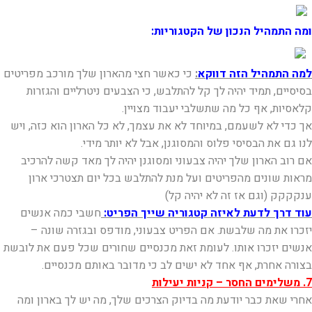
ומה התמהיל הנכון של הקטגוריות:
למה התמהיל הזה דווקא
:
כי כאשר חצי מהארון שלך מורכב מפריטים
בסיסיים, תמיד יהיה לך קל להתלבש, כי הצבעים ניטרליים והגזרות
קלאסיות, אף כל מה שתשלבי יעבוד מצויין.
אך כדי לא לשעמם, במיוחד לא את עצמך, לא כל הארון הוא כזה, ויש
לנו גם את הבסיסי פלוס והמסוגנן, אבל לא יותר מידי.
אם רוב הארון שלך יהיה צבעוני ומסוגנן יהיה לך מאד קשה להרכיב
מראות שונים מהפריטים ועל מנת להתלבש בכל יום תצטרכי ארון
ענקקקק (וגם אז זה לא יהיה קל)
עוד דרך לדעת לאיזה קטגוריה שייך הפריט:
חשבי כמה אנשים
יזכרו את מה שלבשת. אם הפריט צבעוני, מודפס ובגזרה שונה –
אנשים יזכרו אותו. לעומת זאת מכנסיים שחורים שכל פעם את לובשת
בצורה אחרת, אף אחד לא ישים לב כי מדובר באותם מכנסיים.
7. משלימים החסר – קניות יעילות
אחרי שאת כבר יודעת מה בדיוק הצרכים שלך, מה יש לך בארון ומה