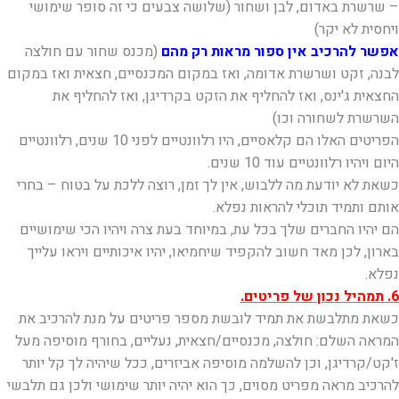
– שרשרת באדום, לבן ושחור (שלושה צבעים כי זה סופר שימושי
ויחסית לא יקר)
אפשר להרכיב אין ספור מראות רק מהם
(מכנס שחור עם חולצה
לבנה, זקט ושרשרת אדומה, ואז במקום המכנסיים, חצאית ואז במקום
החצאית ג'ינס, ואז להחליף את הזקט בקרדיגן, ואז להחליף את
השרשרת לשחורה וכו)
הפריטים האלו הם קלאסיים, היו רלוונטיים לפני 10 שנים, רלוונטיים
היום ויהיו רלוונטיים עוד 10 שנים.
כשאת לא יודעת מה ללבוש, אין לך זמן, רוצה ללכת על בטוח – בחרי
אותם ותמיד תוכלי להראות נפלא.
הם יהיו החברים שלך בכל עת, במיוחד בעת צרה ויהיו הכי שימושיים
בארון, לכן מאד חשוב להקפיד שיחמיאו, יהיו איכותיים ויראו עלייך
נפלא.
6. תמהיל נכון של פריטים.
כשאת מתלבשת את תמיד לובשת מספר פריטים על מנת להרכיב את
המראה השלם: חולצה, מכנסיים/חצאית, נעליים, בחורף מוסיפה מעל
ז'קט/קרדיגן, וכן להשלמה מוסיפה אביזרים, ככל שיהיה לך קל יותר
להרכיב מראה מפריט מסוים, כך הוא יהיה יותר שימושי ולכן גם תלבשי