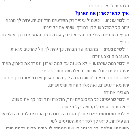
מלהסתכל על הפריטים.
איך כדאי לארגן את הארון?
*
לפי עונות
– כשמול עינייך רק הפריטים הרלוונטים, יהיה לך הרבה
יותר קל להתלבש. לכן בחורף, שימי את כל פרטי
הקיץ במדפים העליונים והשאירי רק את החמים והנעימים וכך עשי גם
בקיץ.
*
לפי צבעים
– מהכהה עד הבהיר, כך יהיה לך קל להרכיב מראות
משובבים וצבעוניים.
*
לפי רמת שימוש
– לא משנה עד כמה נארגן ונסדר את הארון, תמיד
יהיו פריטים שנלבש יותר וכאלה שפחות. העבירי
את הפריטים שאת לובשת הרבה לקידמת הארון וארגני אותם כך שהם
יהיו מאד נגישים, ואת אלו הפחות שימושיים,
העבירי אחורה.
*
לפי פריטים:
כל המכנסיים יחד, חולצות יחד וכו. כך את פשוט
שולפת פריט מכל קבוצה. קל ופשוט.
*
לפי שימושים:
אם יש לך הפרדה ברורה בין הבגדים לעבודה ולשאר
הפעילויות, כדאי לך לסדר את הפריטים לפי
השימוש שלהם. כך בבוקר כשאת ממהרת לעבודה, תדעי בדיוק היכן