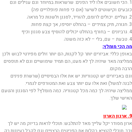
1. הכי חשובים אלו ליד הפנים: שרשראות במיוחד וגם עגילים וגם
כובעים וקישוטים לשיער (אם כי פחות פופלריים פה)
2. נעליים. יכולים לרומם, להוריד, לסגנן ולשנות כל מראה.
3. חגורה, תיק צמידים – בהחלט יוסיפו, אך קצת פחות.
4. גרביונים – בחורף בהחלט יכולים להוסיף צבע סגנון וכיף
4. טבעת – עם, בלי – לא כזה משנה.
מה הכי מומלץ:
באופן כללי: אביזרים יותר קל לקנות, הם יותר זולים מפירטי לבוש ולכן
ממליצה מאד שיהיה לך לא מעט, הם תמיד שימושיים וגם לא תופסים
הרבה מקום.
וגם באביזרים יש קטגוריות: יש את אלו הבסיסיים (שרשרת פנינים
לבנה למשל) ואת אלו עם יותר צבע ואת המטורפים לגמרי.
ממליצה שיהיה לך כמה מכל קטגוריה. כמה מומלץ? לפי הסגנון והטעם
האישי שלך.
9. ארגון הארון
ארון מסודר יקל עלייך מאד להתלבש: תוכלי לראות בדיוק מה יש לך
וכך, תוכלי להוציא בקלות את הפריטים הרצויים וגם לקבל רעיונות רק