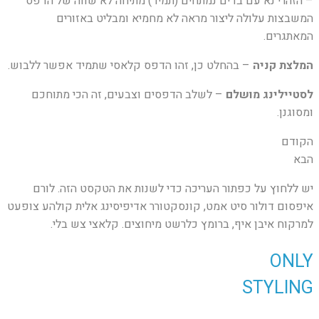
– הזהרי נא עם בדים נמתחים (תמיד) מתיחה לא שווה של הדפס
המשבצות עלולה ליצור מראה לא מחמיא ומבליט באזורים
המאתגרים.
המלצת קניה
– בהחלט כן, זהו הדפס קלאסי שתמיד אפשר ללבוש.
לסטיילינג מושלם
– לשלב הדפסים וצבעים, זה הכי מתוחכם
ומסוגנן.
הקודם
הבא
יש ללחוץ על כפתור העריכה כדי לשנות את הטקסט הזה. לורם
איפסום דולור סיט אמט, קונסקטורר אדיפיסינג אלית קולהע צופעט
למרקוח איבן איף, ברומץ כלרשט מיחוצים. קלאצי צש בלי.
ONLY
STYLING