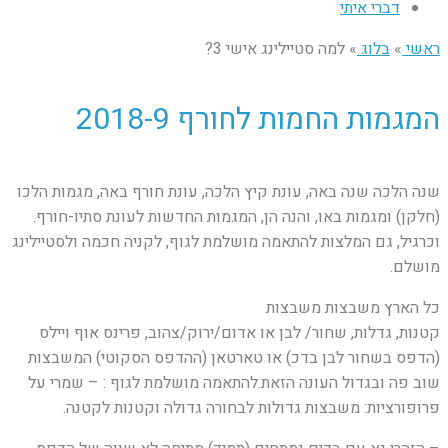
דברי איתי
ראשי
»
בלוג
»
למה סטיילינג אישי 3?
המגמות החמות לחורף 2018-9
שנה הלכה שנה באה, עונת קיץ הלכה, עונת חורף באה, מגמות הלכו
(חלקן) ומגמות באו, והנה הן, המגמות החדשות לעונת סתיו-חורף.
וכרגיל, גם המלצות להתאמה מושלמת לגוף, לקניה חכמה ולסטיילינג
מושלם.
כל הארץ משבצות משבצות
קטנות, גדלות, שחור/ לבן או אדום/ירוק/צהוב, פרינס אוף ויילס
(הדפס בשחור לבן בדכ) או טארטאן (ההדפס הסקוטי) המשבצות
שוב פה ובגדול העונה הזאת.להתאמה מושלמת לגוף : – שמרי על
פרופורציות: משבצות גדולות לבחורה גדולה וקטנות לקטנה.